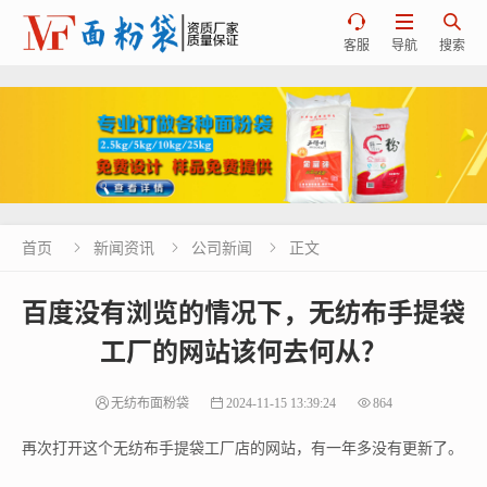



客服
导航
搜索
首页
新闻资讯
公司新闻
正文



百度没有浏览的情况下，无纺布手提袋
工厂的网站该何去何从？
无纺布面粉袋
2024-11-15 13:39:24
864
再次打开这个无纺布手提袋工厂店的网站，有一年多没有更新了。