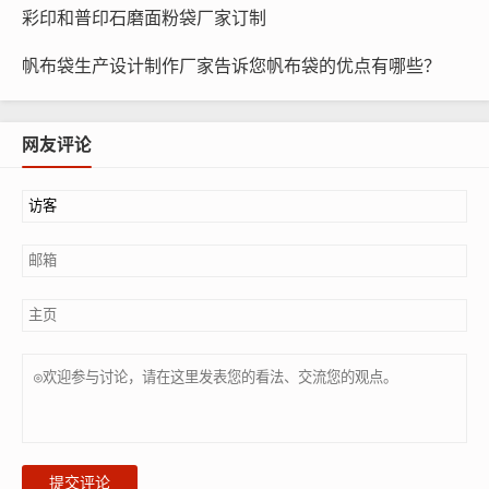
彩印和普印石磨面粉袋厂家订制
帆布袋生产设计制作厂家告诉您帆布袋的优点有哪些？
网友评论
我厂专业生产无纺布袋多年，尤其擅长制作这种展会专用跨肩
式无纺布袋，联系电话/微信：15838231350，欢迎来电咨询，可
免费邮寄样品。
在这个潮流快速更替的时尚界里，国际大牌也推出了各款尼龙
编织袋包。它们外形设计虽没有那么耀眼夺目，用料也不及真皮材
质那么奢华，但却胜在它朴实无华的低调设计，以及轻便实用的特
性，在去年和今年的国际T台上你能看到它们的身影。不过，引领
潮流的同时这些包的价格也是贵得令人咋舌，售价超过2万元。
这几天成都街头也开始流行背尼龙斜挎大包(无纺布跨肩袋，
制作厂家电话：15838231350)了!你没看错，这些颜色鲜艳，造
型朴素大方，轻便耐背的大挎包真的开始流行了，关键还全免费。
提交评论