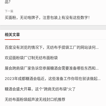
品？
买面粉，无论啥牌子，注意包装上有没有这些数字！
相关文章
百度没有浏览的情况下，无纺布手提袋工厂的网站该何去何从？
欢迎面粉袋厂订制无纺布面粉袋
我厂专业生产无纺布袋多年，尤其擅长制作这种展会专用跨肩
式无纺布袋，联系电话/微信：15838231350，欢迎来电咨询，可
展会跨肩袋厂家告诉您参展糖酒会需要准备哪些东西和物品？
免费邮寄样品。
2023年成都糖酒会临近，这些准备工作你现在就该做起来了 宣传跨肩袋准备好了吗？
糖酒会盛大开幕，这个“跨肩无纺布袋”火了
无纺布面粉袋超声波无线封口机推荐