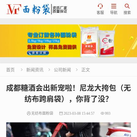



客服
导航
搜索
首页
新闻资讯
公司新闻
正文



成都糖酒会出新宠啦！尼龙大挎包（无
纺布跨肩袋），你背了没？
无纺布面粉袋
2023-03-08 15:44:57
993