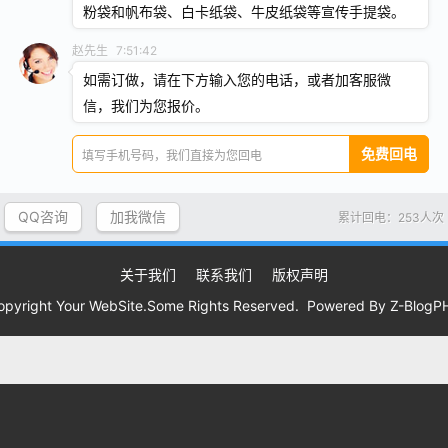
粉袋和帆布袋、白卡纸袋、牛皮纸袋等宣传手提袋。
算
一次成型无纺布袋刷边与不刷
赵先生
7:51:42
2019-04-01 18:22:55
如需订做，请在下方输入您的电话，或者加客服微
粉袋怎样拆？
无纺布面粉袋订做厂家告诉您五得
2020-11-13 21:36:48
信，我们为您报价。
2019-09-26 18:00:00
‹‹
1
››
QQ咨询
加我微信
累计回电：253人次
关于我们
联系我们
版权声明
opyright Your WebSite.Some Rights Reserved. Powered By
Z-BlogP