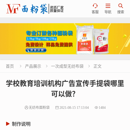



客服
导航
搜索
首页
产品展示
一次成型无纺布袋
正文



学校教育培训机构广告宣传手提袋哪里
可以做？
无纺布面粉袋
2021-08-15 17:13:04
1484
制作说明