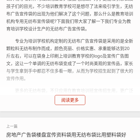
孩子们的目光，不少培训教育学校可是想尽了法来吸引学生，无纺
布广告宣传袋的出现为他们解决了这个问题，那么什么是教育培训
机构专用无纺布宣传袋呢?下面我们带大家了解一下我们专业为教
育培训学校设计生产的无纺布广告宣传袋。
专业为培训学校机构定制的无纺布广告宣传袋是采用的是全新
颗粒料无纺布制作而成，颜色亮丽、价格实惠、承重能够达到20
斤左右，可以在袋身上印刷上培训教育学校的logo及宣传广告图
文，这让一个单调的无纺布袋变成了一个时尚美观的宣传品，家长
与学生拿到手中都忍不住多看一眼，从而为学校招生起到了很大的
宣传作用。
更多的无纺布袋，不只应用在教育培训班宣传招生用，更广泛
就用于其它行业。如无纺布打孔袋、无纺布背包袋、无纺布防尘
阅读更多
袋、无纺布覆膜袋、无纺布钱包折叠袋、无纺布平口袋、无纺布束
口抽绳袋、无纺布门套、无纺布文件袋等款式。在这些无纺布袋上
面都可印刷学校、公司、政府等企事业单位的logo及宣传图文，即
能做广告宣传品，又不失实用价值，是各单位企业促销产品宣传良
房地产广告袋楼盘宣传资料袋用无纺布袋比用塑料袋好
好具性价比的选择。