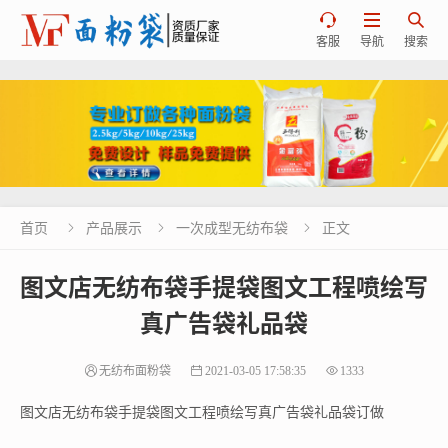



客服
导航
搜索
首页
产品展示
一次成型无纺布袋
正文



图文店无纺布袋手提袋图文工程喷绘写
真广告袋礼品袋
无纺布面粉袋
2021-03-05 17:58:35
1333
图文店无纺布袋手提袋图文工程喷绘写真广告袋礼品袋订做