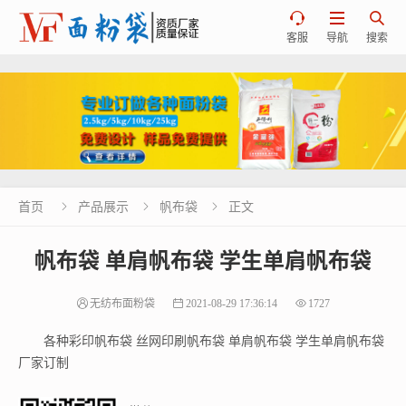



客服
导航
搜索
首页
产品展示
帆布袋
正文



帆布袋 单肩帆布袋 学生单肩帆布袋
无纺布面粉袋
2021-08-29 17:36:14
1727
各种彩印帆布袋 丝网印刷帆布袋 单肩帆布袋 学生单肩帆布袋
厂家订制